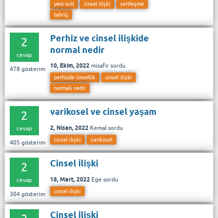
yeni evli
cinsel ilişki
sertleşme
tahriş
Perhiz ve cinsel ilişkide
2
normal nedir
cevap
10, Ekim, 2022
misafir
sordu
478
gösterim
perhizde cinsellik
cinsel ilişki
normali nedir
varikosel ve cinsel yaşam
2
2, Nisan, 2022
Kemal
sordu
cevap
cinsel ilişki
varikosel
405
gösterim
Cinsel İlişki
2
18, Mart, 2022
Ege
sordu
cevap
cinsel ilişki
304
gösterim
Cinsel İlişki