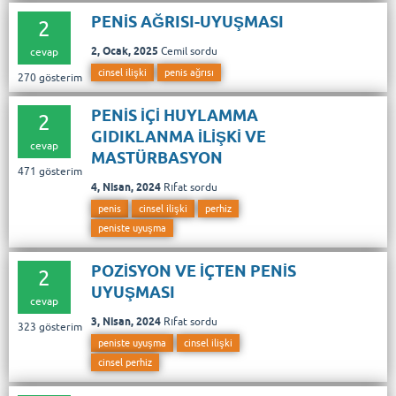
PENİS AĞRISI-UYUŞMASI
2
2, Ocak, 2025
Cemil
sordu
cevap
cinsel ilişki
penis ağrısı
270
gösterim
PENİS İÇİ HUYLAMMA
2
GIDIKLANMA İLİŞKİ VE
cevap
MASTÜRBASYON
471
gösterim
4, Nisan, 2024
Rıfat
sordu
penis
cinsel ilişki
perhiz
peniste uyuşma
POZİSYON VE İÇTEN PENİS
2
UYUŞMASI
cevap
3, Nisan, 2024
Rıfat
sordu
323
gösterim
peniste uyuşma
cinsel ilişki
cinsel perhiz