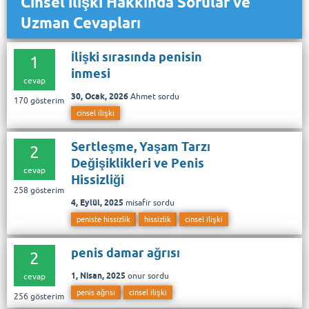
Cinsel ilişki Hakkında Sorular ve
Uzman Cevapları
İlişki sırasında penisin
1
inmesi
cevap
30, Ocak, 2026
Ahmet
sordu
170
gösterim
cinsel ilişki
Sertleşme, Yaşam Tarzı
2
Değişiklikleri ve Penis
cevap
Hissizliği
258
gösterim
4, Eylül, 2025
misafir
sordu
peniste hissizlik
hissizlik
cinsel ilişki
penis damar ağrısı
2
1, Nisan, 2025
onur
sordu
cevap
penis ağrısı
cinsel ilişki
256
gösterim