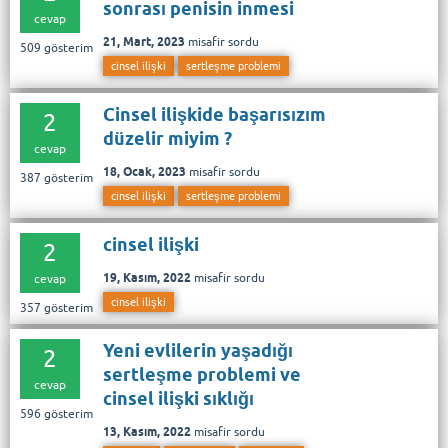
sonrası penisin inmesi
cevap
21, Mart, 2023
misafir
sordu
509
gösterim
cinsel ilişki
sertleşme problemi
Cinsel ilişkide başarısızım
2
düzelir miyim ?
cevap
18, Ocak, 2023
misafir
sordu
387
gösterim
cinsel ilişki
sertleşme problemi
cinsel ilişki
2
19, Kasım, 2022
misafir
sordu
cevap
cinsel ilişki
357
gösterim
Yeni evlilerin yaşadığı
2
sertleşme problemi ve
cevap
cinsel ilişki sıklığı
596
gösterim
13, Kasım, 2022
misafir
sordu