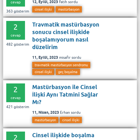
12, Eylül, 2023
Fatih
sordu
cevap
cinsel ilişki
mastürbasyon
363
gösterim
Travmatik mastürbasyon
2
sonucu cinsel ilişkide
cevap
boşalamıyorum nasıl
482
gösterim
düzelirim
11, Eylül, 2023
misafir
sordu
travmatik mastürbasyon sendromu
cinsel ilişki
geç boşalma
Mastürbasyon ile Cinsel
2
İlişki Aynı Tatmini Sağlar
cevap
Mı?
421
gösterim
11, Nisan, 2023
Erhan
sordu
mastürbasyon
cinsel ilişki
Cinsel ilişkide boşalma
2