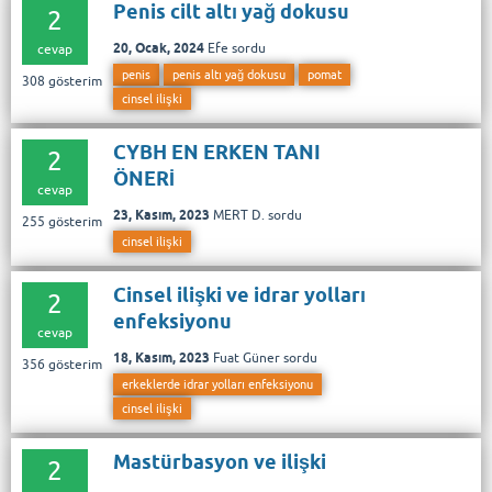
Penis cilt altı yağ dokusu
2
20, Ocak, 2024
Efe
sordu
cevap
penis
penis altı yağ dokusu
pomat
308
gösterim
cinsel ilişki
CYBH EN ERKEN TANI
2
ÖNERİ
cevap
23, Kasım, 2023
MERT D.
sordu
255
gösterim
cinsel ilişki
Cinsel ilişki ve idrar yolları
2
enfeksiyonu
cevap
18, Kasım, 2023
Fuat Güner
sordu
356
gösterim
erkeklerde idrar yolları enfeksiyonu
cinsel ilişki
Mastürbasyon ve ilişki
2