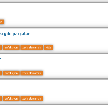
us
ı gıbı parçalar
enfeksiyon
zevk alamamak
kitle
r
enfeksiyon
zevk alamamak
enfeksiyon
zevk alamamak