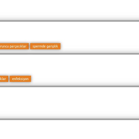
uruncu parçacıklar
spermde gariplik
klar
enfeksiyon