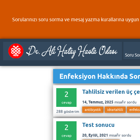
Sorularınızı soru sorma ve mesaj yazma kurallarına uygun 
Soru So
Enfeksiyon Hakkında Sor
Tahlilsiz verilen üç ç
2
14, Temmuz, 2025
misafir
sordu
cevap
antibiyotik
idrartahlili
enfeks
288
gösterim
Test sonucu
2
20, Eylül, 2021
misafir
sordu
cevap