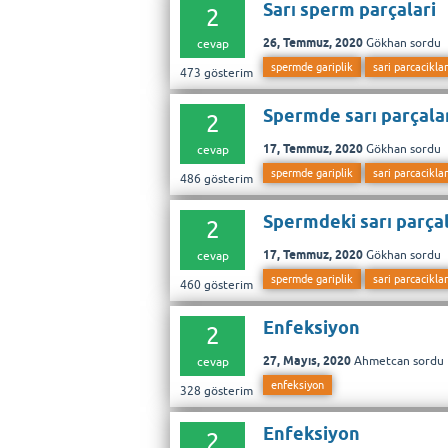
Sarı sperm parçalari
2
26, Temmuz, 2020
Gökhan
sordu
cevap
spermde gariplik
sari parcaciklar
473
gösterim
Spermde sarı parçala
2
17, Temmuz, 2020
Gökhan
sordu
cevap
spermde gariplik
sari parcaciklar
486
gösterim
Spermdeki sarı parça
2
17, Temmuz, 2020
Gökhan
sordu
cevap
spermde gariplik
sari parcaciklar
460
gösterim
Enfeksiyon
2
27, Mayıs, 2020
Ahmetcan
sordu
cevap
enfeksiyon
328
gösterim
Enfeksiyon
2