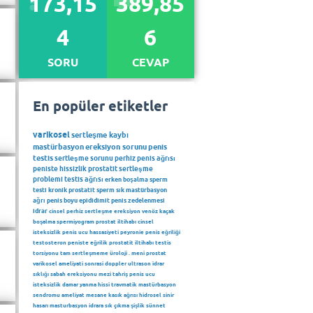
173,15
389,85
4
6
SORU
CEVAP
En popüler etiketler
varikosel
sertleşme kaybı
mastürbasyon
ereksiyon sorunu
penis
testis
sertleşme sorunu
perhiz
penis ağrısı
peniste hissizlik
prostatit
sertleşme
problemi
testis ağrısı
erken boşalma
sperm
testi
kronik prostatit
sperm
sık mastürbasyon
ağrı
penis boyu
epididimit
penis zedelenmesi
idrar
cinsel perhiz
sertleşme
ereksiyon
venöz kaçak
boşalma
spermiyogram
prostat iltihabı
cinsel
isteksizlik
penis ucu hassasiyeti
peyronie
penis eğriliği
testosteron
peniste eğrilik
prostatit iltihabı
testis
torsiyonu
tam sertleşmeme
üroloji
.
meni
prostat
varikosel ameliyati sonrasi
doppler ultrason
idrar
sıklığı
sabah ereksiyonu
mezi
tahriş
penis ucu
isteksizlik
damar
yanma hissi
travmatik mastürbasyon
sendromu
ameliyat
mesane
kasık ağrısı
hidrosel
sinir
hasarı
masturbasyon
idrara sık çıkma
şişlik
sünnet