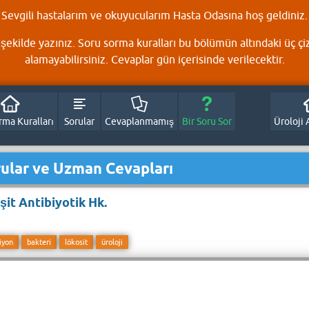
Sevgili hastalarım ve okuyucularım Hasta Odasına hoş geldiniz.
şekilde yazınız. Soru sorma kuralları bu bölümün altındaki üç çi
alamayabilirsiniz. Cevaplar gün içerisinde verilecektir.
rma Kuralları
Sorular
Cevaplanmamış
Bir Soru Sor
Üroloji 
ular ve Uzman Cevapları
eşit Antibiyotik Hk.
iyon
bakteri
lökosit
üroloji