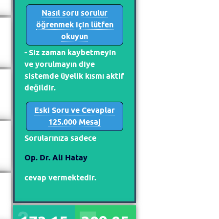
Nasıl soru sorulur
öğrenmek için lütfen
okuyun
- Siz zaman kaybetmeyin
ve yorulmayın diye
sistemde üyelik kısmı aktif
değildir.
Eski Soru ve Cevaplar
125.000 Mesaj
Sorularınıza sadece
Op. Dr. Ali Hatay
cevap vermektedir.