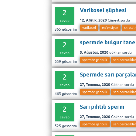
Varikosel şüphesi
2
12, Aralık, 2020
Cüneyt
sordu
cevap
varikosel
enfeksiyon
skrotal 
365
gösterim
spermde bulgur tanes
2
5, Ağustos, 2020
gökhan
sordu
cevap
spermde gariplik
sari parcaciklar
659
gösterim
Spermde sarı parçala
2
27, Temmuz, 2020
Gökhan
sordu
cevap
spermde gariplik
sari parcaciklar
465
gösterim
Sarı pıhtılı sperm
2
27, Temmuz, 2020
Gökhan
sordu
cevap
spermde gariplik
sari parcaciklar
525
gösterim