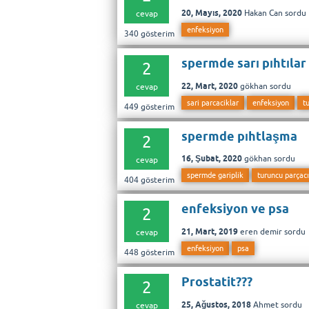
20, Mayıs, 2020
Hakan Can
sordu
cevap
enfeksiyon
340
gösterim
spermde sarı pıhtılar
2
22, Mart, 2020
gökhan
sordu
cevap
sari parcaciklar
enfeksiyon
t
449
gösterim
spermde pıhtlaşma
2
16, Şubat, 2020
gökhan
sordu
cevap
spermde gariplik
turuncu parçacı
404
gösterim
enfeksiyon ve psa
2
21, Mart, 2019
eren demir
sordu
cevap
enfeksiyon
psa
448
gösterim
Prostatit???
2
25, Ağustos, 2018
Ahmet
sordu
cevap