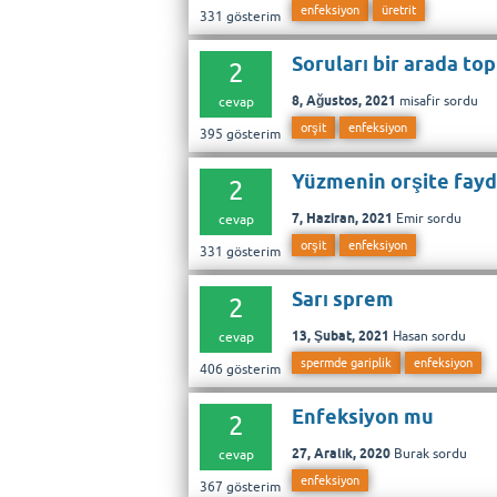
enfeksiyon
üretrit
331
gösterim
Soruları bir arada to
2
8, Ağustos, 2021
misafir
sordu
cevap
orşit
enfeksiyon
395
gösterim
Yüzmenin orşite fayd
2
7, Haziran, 2021
Emir
sordu
cevap
orşit
enfeksiyon
331
gösterim
Sarı sprem
2
13, Şubat, 2021
Hasan
sordu
cevap
spermde gariplik
enfeksiyon
406
gösterim
Enfeksiyon mu
2
27, Aralık, 2020
Burak
sordu
cevap
enfeksiyon
367
gösterim