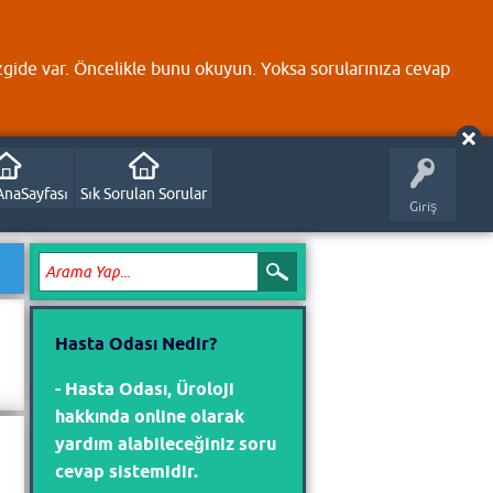
zgide var. Öncelikle bunu okuyun. Yoksa sorularınıza cevap
AnaSayfası
Sık Sorulan Sorular
Giriş
Hasta Odası Nedir?
- Hasta Odası, Üroloji
hakkında online olarak
yardım alabileceğiniz soru
cevap sistemidir.