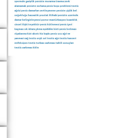
spermde gariplik
peniste morarma
travma
zevk
alamamak
peniste zorlama
penis boyu problemi
testis
ağrisi
penis damarları
sertleşmeme
peniste şişlik
bel
soğukluğu
hassaslık
prostat iltihabi
peniste uzerinde
damar belirginleşmesi
porno-mastürbasyon
kızarıklık
cinsel ilişki
teşekkür
penis kütlemesi
penis içeri
kaçması
sık idrara çıkma
epididim kisti
penis kırılması
rüyalanma
kist
akıntı
his kaybı
penis ucu ağri ve
yanmasi
sağ testis
orşit
sol testis ağrı
testis kanseri
enfeksiyon
testis torbası sarkması
tahlil sonuçları
testis sarkması
kitle