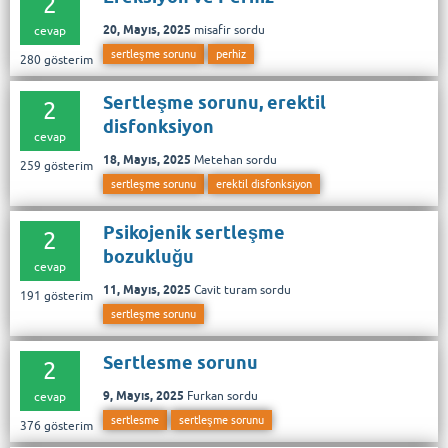
2
20, Mayıs, 2025
misafir
sordu
cevap
sertleşme sorunu
perhiz
280
gösterim
Sertleşme sorunu, erektil
2
disfonksiyon
cevap
18, Mayıs, 2025
Metehan
sordu
259
gösterim
sertleşme sorunu
erektil disfonksiyon
Psikojenik sertleşme
2
bozukluğu
cevap
11, Mayıs, 2025
Cavit turam
sordu
191
gösterim
sertleşme sorunu
Sertlesme sorunu
2
9, Mayıs, 2025
Furkan
sordu
cevap
sertlesme
sertleşme sorunu
376
gösterim