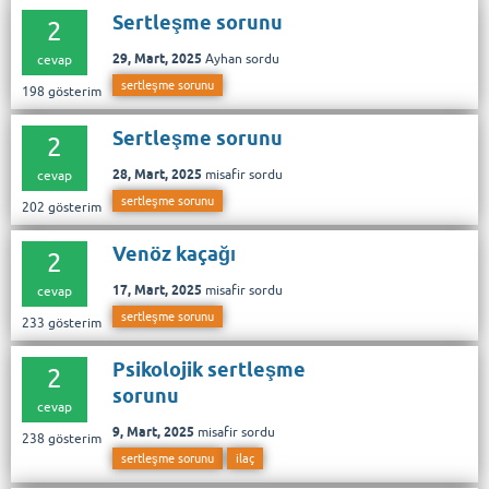
Sertleşme sorunu
2
29, Mart, 2025
Ayhan
sordu
cevap
sertleşme sorunu
198
gösterim
Sertleşme sorunu
2
28, Mart, 2025
misafir
sordu
cevap
sertleşme sorunu
202
gösterim
Venöz kaçağı
2
17, Mart, 2025
misafir
sordu
cevap
sertleşme sorunu
233
gösterim
Psikolojik sertleşme
2
sorunu
cevap
9, Mart, 2025
misafir
sordu
238
gösterim
sertleşme sorunu
ilaç