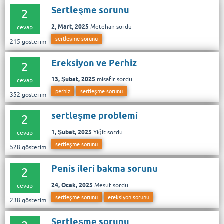
Sertleşme sorunu
2
2, Mart, 2025
Metehan
sordu
cevap
sertleşme sorunu
215
gösterim
Ereksiyon ve Perhiz
2
13, Şubat, 2025
misafir
sordu
cevap
perhiz
sertleşme sorunu
352
gösterim
sertleşme problemi
2
1, Şubat, 2025
Yiğit
sordu
cevap
sertleşme sorunu
528
gösterim
Penis ileri bakma sorunu
2
24, Ocak, 2025
Mesut
sordu
cevap
sertleşme sorunu
ereksiyon sorunu
238
gösterim
Sertleşme sorunu