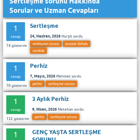
Sertleşme sorunu Hakkında
Sorular ve Uzman Cevapları
Sertleşme
1
24, Haziran, 2026
Hurşit
sordu
cevap
sertleşme sorunu
prostat iltihabı
74
gösterim
candida
Perhiz
1
7, Mayıs, 2026
Mehmet
sordu
cevap
perhiz
sertleşme sorunu
70
gösterim
3 Aylık Perhiz
1
9, Nisan, 2026
Metehan
sordu
cevap
perhiz
sertleşme sorunu
132
gösterim
GENÇ YAŞTA SERTLEŞME
1
SORUNU