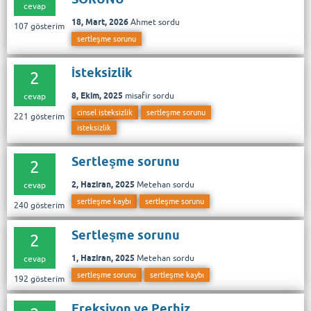
cevap
18, Mart, 2026
Ahmet
sordu
107
gösterim
sertleşme sorunu
İsteksizlik
2
8, Ekim, 2025
misafir
sordu
cevap
cinsel isteksizlik
sertleşme sorunu
221
gösterim
isteksizlik
Sertleşme sorunu
2
2, Haziran, 2025
Metehan
sordu
cevap
sertleşme kaybı
sertleşme sorunu
240
gösterim
Sertleşme sorunu
2
1, Haziran, 2025
Metehan
sordu
cevap
sertleşme sorunu
sertleşme kaybı
192
gösterim
Ereksiyon ve Perhiz