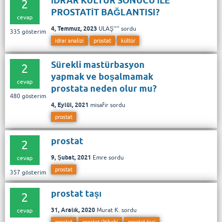
İDRAR KÜLTÜR SONUCU İLE
2
PROSTATİT BAĞLANTISI?
cevap
4, Temmuz, 2023
ULAŞ''''
sordu
335
gösterim
idrar analizi
prostat
kültür
Sürekli mastürbasyon
2
yapmak ve boşalmamak
cevap
prostata neden olur mu?
480
gösterim
4, Eylül, 2021
misafir
sordu
prostat
prostat
2
9, Şubat, 2021
Emre
sordu
cevap
prostat
357
gösterim
prostat taşı
2
31, Aralık, 2020
Murat K.
sordu
cevap
prostat
prostat iltihabi
prostat tasi