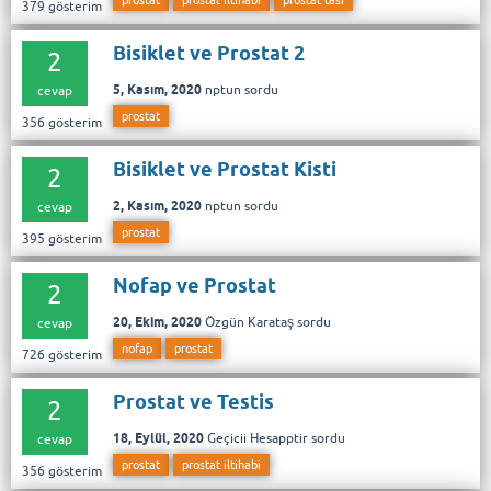
379
gösterim
Bisiklet ve Prostat 2
2
5, Kasım, 2020
nptun
sordu
cevap
prostat
356
gösterim
Bisiklet ve Prostat Kisti
2
2, Kasım, 2020
nptun
sordu
cevap
prostat
395
gösterim
Nofap ve Prostat
2
20, Ekim, 2020
Özgün Karataş
sordu
cevap
nofap
prostat
726
gösterim
Prostat ve Testis
2
18, Eylül, 2020
Geçicii Hesapptir
sordu
cevap
prostat
prostat iltihabi
356
gösterim