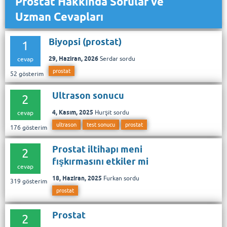
Prostat Hakkında Sorular ve
Uzman Cevapları
Biyopsi (prostat)
1
29, Haziran, 2026
Serdar
sordu
cevap
prostat
52
gösterim
Ultrason sonucu
2
4, Kasım, 2025
Hurşit
sordu
cevap
ultrason
test sonucu
prostat
176
gösterim
Prostat iltihapı meni
2
fışkırmasını etkiler mi
cevap
18, Haziran, 2025
Furkan
sordu
319
gösterim
prostat
Prostat
2