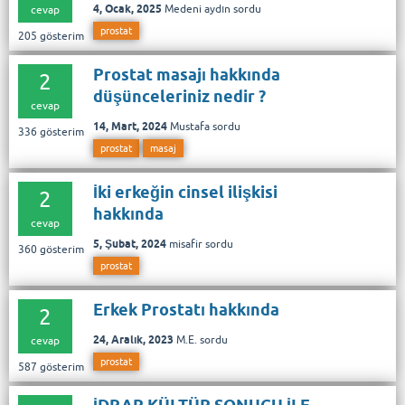
4, Ocak, 2025
Medeni aydın
sordu
cevap
prostat
205
gösterim
Prostat masajı hakkında
2
düşünceleriniz nedir ?
cevap
14, Mart, 2024
Mustafa
sordu
336
gösterim
prostat
masaj
İki erkeğin cinsel ilişkisi
2
hakkında
cevap
5, Şubat, 2024
misafir
sordu
360
gösterim
prostat
Erkek Prostatı hakkında
2
24, Aralık, 2023
M.E.
sordu
cevap
prostat
587
gösterim