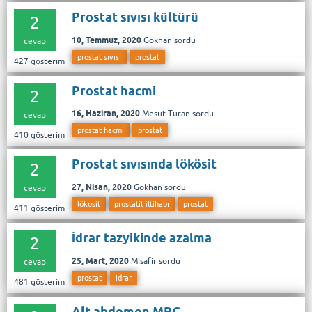
Prostat sıvısı kültürü
2
10, Temmuz, 2020
Gökhan
sordu
cevap
prostat sıvısı
prostat
427
gösterim
Prostat hacmi
2
16, Haziran, 2020
Mesut Turan
sordu
cevap
prostat hacmi
prostat
410
gösterim
Prostat sıvısında lökösit
2
27, Nisan, 2020
Gökhan
sordu
cevap
lökosit
prostatit iltihabı
prostat
411
gösterim
İdrar tazyikinde azalma
2
25, Mart, 2020
Misafir
sordu
cevap
prostat
idrar
481
gösterim
Alt abdomen MRG