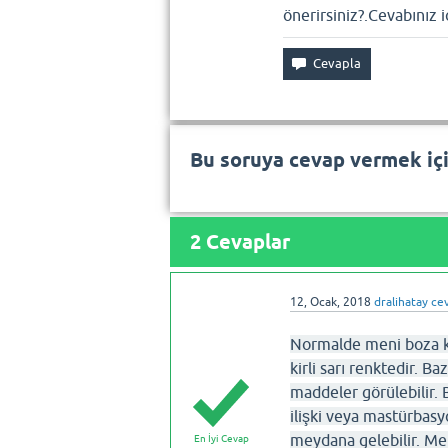
önerirsiniz?.Cevabınız i
Bu soruya cevap vermek iç
2
Cevaplar
12, Ocak, 2018
dralihatay
cev
Normalde meni boza kı
kirli sarı renktedir. B
maddeler görülebilir. 
ilişki veya mastürbasy
meydana gelebilir. Me
En İyi Cevap