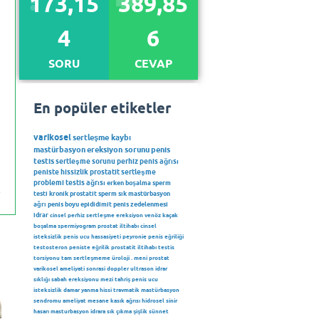
173,15
389,85
4
6
SORU
CEVAP
En popüler etiketler
varikosel
sertleşme kaybı
mastürbasyon
ereksiyon sorunu
penis
testis
sertleşme sorunu
perhiz
penis ağrısı
peniste hissizlik
prostatit
sertleşme
problemi
testis ağrısı
erken boşalma
sperm
testi
kronik prostatit
sperm
sık mastürbasyon
ağrı
penis boyu
epididimit
penis zedelenmesi
idrar
cinsel perhiz
sertleşme
ereksiyon
venöz kaçak
boşalma
spermiyogram
prostat iltihabı
cinsel
isteksizlik
penis ucu hassasiyeti
peyronie
penis eğriliği
testosteron
peniste eğrilik
prostatit iltihabı
testis
torsiyonu
tam sertleşmeme
üroloji
.
meni
prostat
varikosel ameliyati sonrasi
doppler ultrason
idrar
sıklığı
sabah ereksiyonu
mezi
tahriş
penis ucu
isteksizlik
damar
yanma hissi
travmatik mastürbasyon
sendromu
ameliyat
mesane
kasık ağrısı
hidrosel
sinir
hasarı
masturbasyon
idrara sık çıkma
şişlik
sünnet