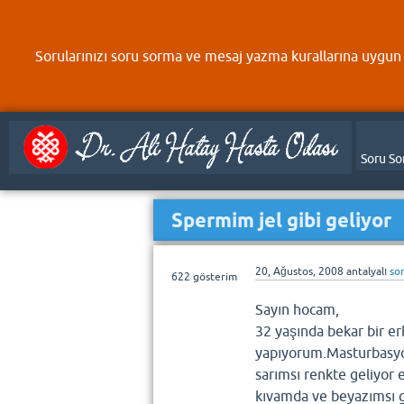
Sorularınızı soru sorma ve mesaj yazma kurallarına uygun 
Soru So
Spermim jel gibi geliyor
20, Ağustos, 2008
antalyalı
so
622
gösterim
Sayın hocam,
32 yaşında bekar bir e
yapıyorum.Masturbasyon
sarımsı renkte geliyor
kıvamda ve beyazımsı g