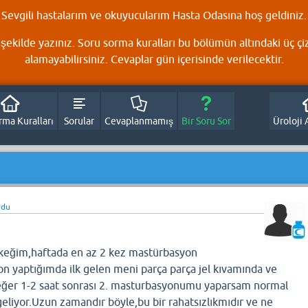
Sevgili hastalarım ve okuyucularım Hasta Odasına hoş geldiniz.
şekilde yazınız. Soru sorma kuralları bu bölümün altındaki üç çi
alamayabilirsiniz. Cevaplar gün içerisinde verilecektir.
rma Kuralları
Sorular
Cevaplanmamış
Bir Soru Sor
Üroloji 
rdu
rkeğim,haftada en az 2 kez mastürbasyon
 yaptığımda ilk gelen meni parça parça jel kıvamında ve
 eğer 1-2 saat sonrası 2. masturbasyonumu yaparsam normal
eliyor.Uzun zamandır böyle,bu bir rahatsızlıkmıdır ve ne