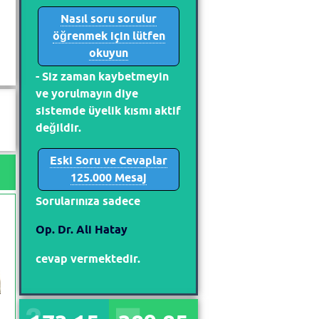
Nasıl soru sorulur
öğrenmek için lütfen
okuyun
- Siz zaman kaybetmeyin
ve yorulmayın diye
sistemde üyelik kısmı aktif
değildir.
Eski Soru ve Cevaplar
125.000 Mesaj
Sorularınıza sadece
Op. Dr. Ali Hatay
cevap vermektedir.