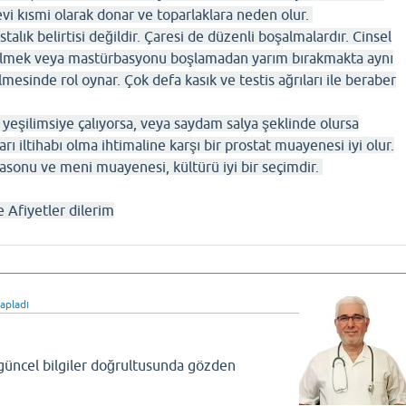
i kısmi olarak donar ve toparlaklara neden olur.
stalık belirtisi değildir. Çaresi de düzenli boşalmalardır. Cinsel
gelmek veya mastürbasyonu boşlamadan yarım bırakmakta aynı
inde rol oynar. Çok defa kasık ve testis ağrıları ile beraber
yeşilimsiye çalıyorsa, veya saydam salya şeklinde olursa
rı iltihabı olma ihtimaline karşı bir prostat muayenesi iyi olur.
trasonu ve meni muayenesi, kültürü iyi bir seçimdir.
e Afiyetler dilerim
apladı
 güncel bilgiler doğrultusunda gözden