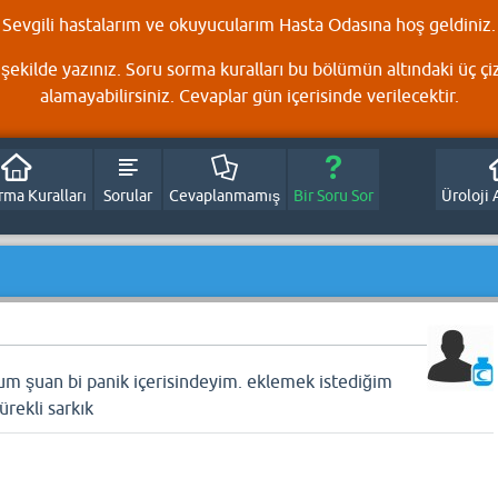
Sevgili hastalarım ve okuyucularım Hasta Odasına hoş geldiniz.
şekilde yazınız. Soru sorma kuralları bu bölümün altındaki üç çi
alamayabilirsiniz. Cevaplar gün içerisinde verilecektir.
rma Kuralları
Sorular
Cevaplanmamış
Bir Soru Sor
Üroloji 
um şuan bi panik içerisindeyim. eklemek istediğim
ürekli sarkık