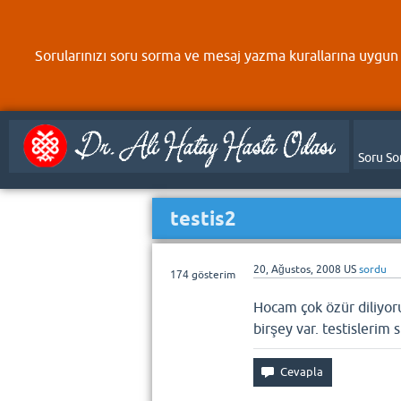
Sorularınızı soru sorma ve mesaj yazma kurallarına uygun 
Soru So
testis2
20, Ağustos, 2008
US
sordu
174
gösterim
Hocam çok özür diliyor
birşey var. testislerim s