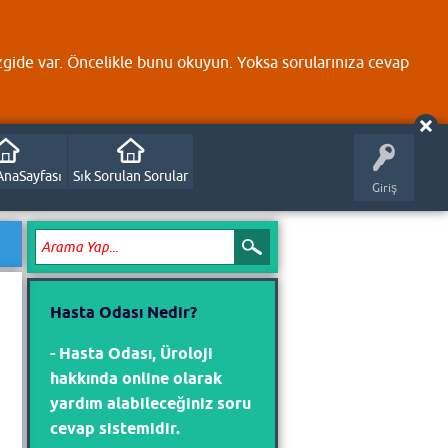
zgide var. Öncelikle bunu okuyun. Yoksa sorularınıza cevap
AnaSayfası
Sık Sorulan Sorular
Giriş
Hasta Odası Nedir?
- Hasta Odası, Üroloji
hakkında online olarak
yardım alabileceğiniz soru
cevap sistemidir.