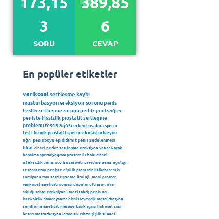
173,15
389,85
3
6
SORU
CEVAP
En popüler etiketler
varikosel
sertleşme kaybı
mastürbasyon
ereksiyon sorunu
penis
testis
sertleşme sorunu
perhiz
penis ağrısı
peniste hissizlik
prostatit
sertleşme
problemi
testis ağrısı
erken boşalma
sperm
testi
kronik prostatit
sperm
sık mastürbasyon
ağrı
penis boyu
epididimit
penis zedelenmesi
idrar
cinsel perhiz
sertleşme
ereksiyon
venöz kaçak
boşalma
spermiyogram
prostat iltihabı
cinsel
isteksizlik
penis ucu hassasiyeti
peyronie
penis eğriliği
testosteron
peniste eğrilik
prostatit iltihabı
testis
torsiyonu
tam sertleşmeme
üroloji
.
meni
prostat
varikosel ameliyati sonrasi
doppler ultrason
idrar
sıklığı
sabah ereksiyonu
mezi
tahriş
penis ucu
isteksizlik
damar
yanma hissi
travmatik mastürbasyon
sendromu
ameliyat
mesane
kasık ağrısı
hidrosel
sinir
hasarı
masturbasyon
idrara sık çıkma
şişlik
sünnet