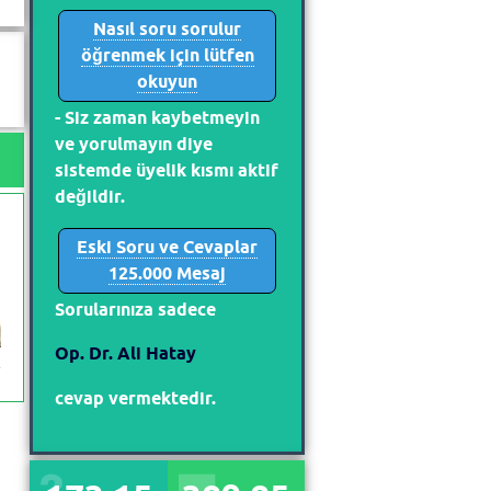
Nasıl soru sorulur
öğrenmek için lütfen
okuyun
- Siz zaman kaybetmeyin
ve yorulmayın diye
sistemde üyelik kısmı aktif
değildir.
Eski Soru ve Cevaplar
125.000 Mesaj
Sorularınıza sadece
Op. Dr. Ali Hatay
cevap vermektedir.