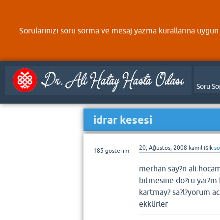
Sorularınızı soru sorma ve mesaj yazma kurallarına uygun 
Soru So
idrar kesesi
20, Ağustos, 2008
kamil ışık
s
185
gösterim
merhan say?n ali hoca
bitmesine do?ru yar?m k
kartmay? sa?l?yorum aca
ekkürler