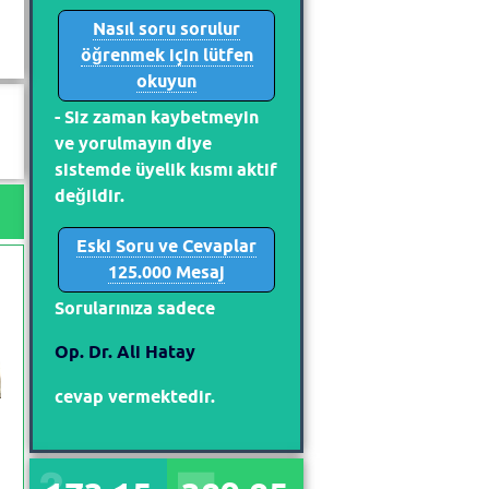
Nasıl soru sorulur
öğrenmek için lütfen
okuyun
- Siz zaman kaybetmeyin
ve yorulmayın diye
sistemde üyelik kısmı aktif
değildir.
Eski Soru ve Cevaplar
125.000 Mesaj
Sorularınıza sadece
Op. Dr. Ali Hatay
cevap vermektedir.