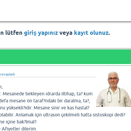
in lütfen
giriş yapınız
veya
kayıt olunuz
.
cevapladı
n;
r. Mesanede bekleyen idrarda iltihap, ta? kum
 defa mesane ön taraf?ndaki bir daralma, ta?,
 yüksekli?idir. Mesane sinir ve kas hastal?
labilir. Anlamak için ultrason çekilmeli hatta sistoskopi dedi?
ne içine bak?lmal?.
e Afiyetler dilerim.