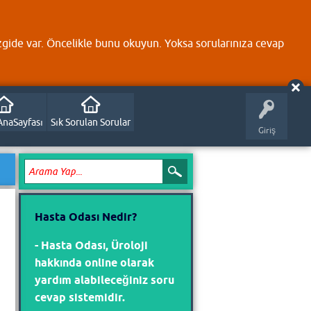
zgide var. Öncelikle bunu okuyun. Yoksa sorularınıza cevap
AnaSayfası
Sık Sorulan Sorular
Giriş
Hasta Odası Nedir?
- Hasta Odası, Üroloji
hakkında online olarak
yardım alabileceğiniz soru
cevap sistemidir.