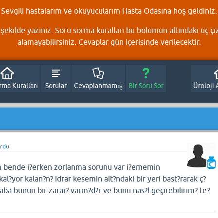
Sevgili hastalarım ve okuyucularım Hasta Odasına hoş geldiniz.
şekilde yazınız. Soru sorma kuralları bu bölümün altındaki üç çi
alamayabilirsiniz. Cevaplar gün içerisinde verilecektir.
rma Kuralları
Sorular
Cevaplanmamış
Bir Soru Sor
Üroloji 
ordu
m bende i?erken zorlanma sorunu var i?ememin
al?yor kalan?n? idrar kesemin alt?ndaki bir yeri bast?rarak ç?
ba bunun bir zarar? varm?d?r ve bunu nas?l geçirebilirim? te?