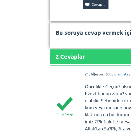
Bu soruya cevap vermek iç
2
Cevaplar
21, Ağustos, 2008
dralihatay
Öncelikle Geçmi? olsu
Evevt bunun zarar? va
olabilir. Sebebide çok
kum veya mesane boynu
kla?rnda da bu durum o
En İyi Cevap
imiz ???kl? aletle mesa
Allah'tan Sa?l?k, ?ifa v