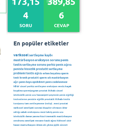
173,15
389,85
4
6
SORU
CEVAP
En popüler etiketler
varikosel
sertleşme kaybı
mastürbasyon
ereksiyon sorunu
penis
testis
sertleşme sorunu
perhiz
penis ağrısı
peniste hissizlik
prostatit
sertleşme
problemi
testis ağrısı
erken boşalma
sperm
testi
kronik prostatit
sperm
sık mastürbasyon
ağrı
penis boyu
epididimit
penis zedelenmesi
idrar
cinsel perhiz
sertleşme
ereksiyon
venöz kaçak
boşalma
spermiyogram
prostat iltihabı
cinsel
isteksizlik
penis ucu hassasiyeti
peyronie
penis eğriliği
testosteron
peniste eğrilik
prostatit iltihabı
testis
torsiyonu
tam sertleşmeme
üroloji
.
meni
prostat
varikosel ameliyati sonrasi
doppler ultrason
idrar
sıklığı
sabah ereksiyonu
mezi
tahriş
penis ucu
isteksizlik
damar
yanma hissi
travmatik mastürbasyon
sendromu
ameliyat
mesane
kasık ağrısı
hidrosel
sinir
hasarı
masturbasyon
idrara sık çıkma
şişlik
sünnet