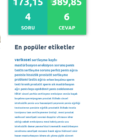
173,15
389,85
4
6
SORU
CEVAP
En popüler etiketler
varikosel
sertleşme kaybı
mastürbasyon
ereksiyon sorunu
penis
testis
sertleşme sorunu
perhiz
penis ağrısı
peniste hissizlik
prostatit
sertleşme
problemi
testis ağrısı
erken boşalma
sperm
testi
kronik prostatit
sperm
sık mastürbasyon
ağrı
penis boyu
epididimit
penis zedelenmesi
idrar
cinsel perhiz
sertleşme
ereksiyon
venöz kaçak
boşalma
spermiyogram
prostat iltihabı
cinsel
isteksizlik
penis ucu hassasiyeti
peyronie
penis eğriliği
testosteron
peniste eğrilik
prostatit iltihabı
testis
torsiyonu
tam sertleşmeme
üroloji
.
meni
prostat
varikosel ameliyati sonrasi
doppler ultrason
idrar
sıklığı
sabah ereksiyonu
mezi
tahriş
penis ucu
isteksizlik
damar
yanma hissi
travmatik mastürbasyon
sendromu
ameliyat
mesane
kasık ağrısı
hidrosel
sinir
hasarı
masturbasyon
idrara sık çıkma
şişlik
sünnet