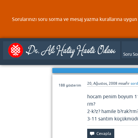
Sorularınızı soru sorma ve mesaj yazma kurallarına uygun 
Soru So
20, Ağustos, 2008
misafir
sor
188
gösterim
hocam penim boyum 11 s
rm?
2-k?z? hamile b?rak?rm
3-11 santim küçükmüd