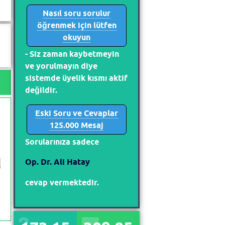
Nasıl soru sorulur
öğrenmek için lütfen
okuyun
- Siz zaman kaybetmeyin
ve yorulmayın diye
sistemde üyelik kısmı aktif
değildir.
Eski Soru ve Cevaplar
125.000 Mesaj
Sorularınıza sadece
Op. Dr. Ali Hatay
cevap vermektedir.