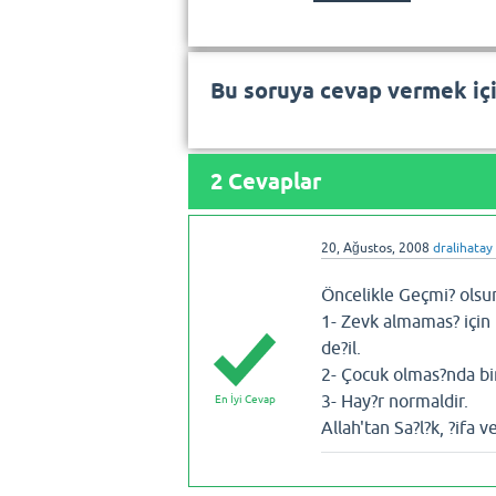
Bu soruya cevap vermek iç
2
Cevaplar
20, Ağustos, 2008
dralihatay
Öncelikle Geçmi? olsu
1- Zevk almamas? için
de?il.
2- Çocuk olmas?nda bi
3- Hay?r normaldir.
En İyi Cevap
Allah'tan Sa?l?k, ?ifa v