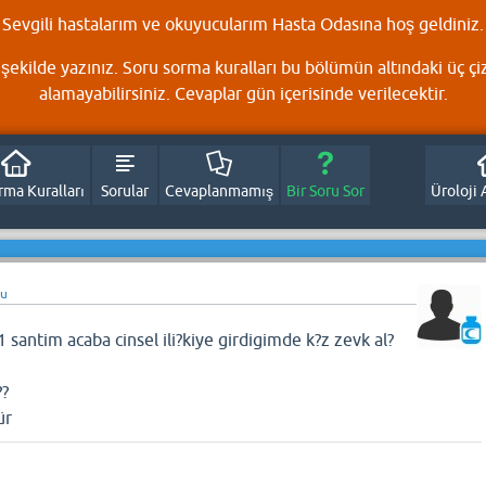
Sevgili hastalarım ve okuyucularım Hasta Odasına hoş geldiniz.
şekilde yazınız. Soru sorma kuralları bu bölümün altındaki üç çi
alamayabilirsiniz. Cevaplar gün içerisinde verilecektir.
rma Kuralları
Sorular
Cevaplanmamış
Bir Soru Sor
Üroloji 
du
antim acaba cinsel ili?kiye girdigimde k?z zevk al?
??
ür