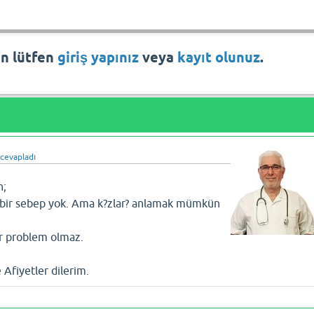
in lütfen
giriş yapınız
veya
kayıt olunuz
.
cevapladı
n;
 bir sebep yok. Ama k?zlar? anlamak mümkün
r problem olmaz.
e Afiyetler dilerim.