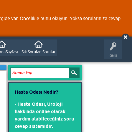
zgide var. Öncelikle bunu okuyun. Yoksa sorularınıza cevap
AnaSayfası
Sık Sorulan Sorular
Giriş
Hasta Odası Nedir?
- Hasta Odası, Üroloji
hakkında online olarak
yardım alabileceğiniz soru
cevap sistemidir.