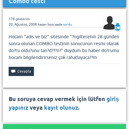
Combo testi
178
gösterim
20, Ağustos, 2008
hasan bozcaada
sordu
Hocam "adis ve biz" sitesinde "?ngilterenin 28.günden
sonra olunan COMBO testinin sonucunun resmi olarak
do?ru oldu?unu tan?d???n?" duydum bu haber do?rumu
hocam bilgilendirirseniz çok rahatlayaca??m.
Bu soruya cevap vermek için lütfen
giriş
yapınız
veya
kayıt olunuz
.