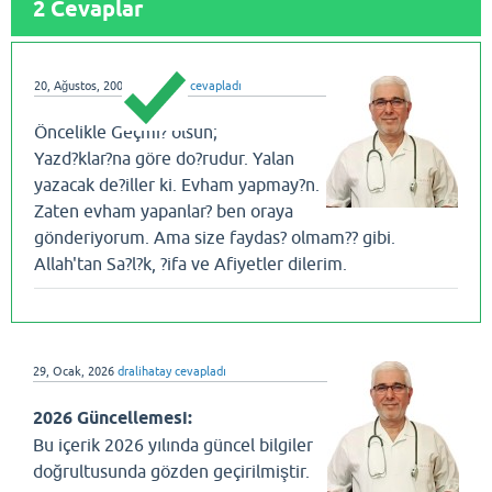
2
Cevaplar
20, Ağustos, 2008
dralihatay
cevapladı
Öncelikle Geçmi? olsun;
Yazd?klar?na göre do?rudur. Yalan
yazacak de?iller ki. Evham yapmay?n.
Zaten evham yapanlar? ben oraya
gönderiyorum. Ama size faydas? olmam?? gibi.
Allah'tan Sa?l?k, ?ifa ve Afiyetler dilerim.
29, Ocak, 2026
dralihatay
cevapladı
2026 Güncellemesi:
Bu içerik 2026 yılında güncel bilgiler
doğrultusunda gözden geçirilmiştir.