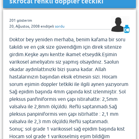
skrotal renkli doppler tetkiki
201
gösterim
20, Ağustos, 2008
endişeli
sordu
Doktor bey yeniden merhaba, benim kafama bir soru
takıldı ve en çok size güvendiğim için direk sitenize
girdim.Keşke aynı kentte ikamet etseydik.Eşimin
varikosel ameliyatını siz yapmış olsaydınız. Saolun
okadar aydınlattınızki bizi şuana kadar. Allah
hastalarınızın başından eksik etmesin sizi. Hocam
sorum eşimin doppler tetkiki ile ilgili aynen yazıyorum
Sağ epidim başında 4mm çapında kist izlenmiştir. Sol
pleksus panfiniformis ven çapı istirahatte: 2,5mm
valsalva ile 2,8mm ölçüldü. Reflü saptanmadı.Sağ
pleksus panpiniformis ven çapı istirhatte : 2,1 mm
valsalva ile 2,3 mm ölçüldü.Reflü saptanmadı.
Sonuç: sol grade 1 varikossel sağ epidim başında kist
Hocam sol grade 1 varikoselmiş eşim bildiğim