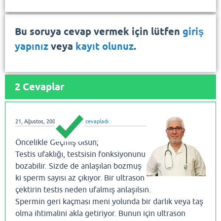
Bu soruya cevap vermek için lütfen
giriş
yapınız
veya
kayıt olunuz
.
2
Cevaplar
21, Ağustos, 2008
dralihatay
cevapladı
Öncelikle Geçmiş olsun;
Testis ufaklığı, testsisin fonksiyonunu
bozabilir. Sizde de anlaşılan bozmuş
ki sperm sayısı az çıkıyor. Bir ultrason
çektirin testis neden ufalmış anlaşılsın.
Spermin geri kaçması meni yolunda bir darlık veya taş
olma ihtimalini akla getiriyor. Bunun için ultrason