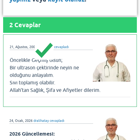
2
Cevaplar
21, Ağustos, 2008
dralihatay
cevapladı
Öncelikle Geçmiş olsun;
Bir ultrason çektirinde neyin ne
olduğunu anlayalım.
Sıvı toplamış olabilir.
Allah'tan Sağlık, Şifa ve Afiyetler dilerim.
24, Ocak, 2026
dralihatay
cevapladı
2026 Güncellemesi: