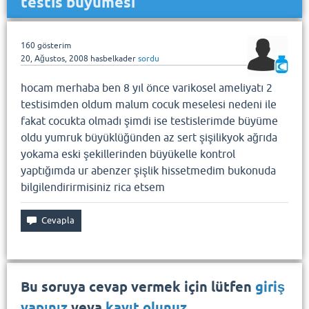
testis büyümesi
160
gösterim
20, Ağustos, 2008
hasbelkader
sordu
hocam merhaba ben 8 yıl önce varikosel ameliyatı 2
testisimden oldum malum cocuk meselesi nedeni ile
fakat cocukta olmadı şimdi ise testislerimde büyüme
oldu yumruk büyüklüğünden az sert şişilikyok ağrıda
yokama eski şekillerinden büyükelle kontrol
yaptığımda ur abenzer şişlik hissetmedim bukonuda
bilgilendirirmisiniz rica etsem
Bu soruya cevap vermek için lütfen
giriş
yapınız
veya
kayıt olunuz
.