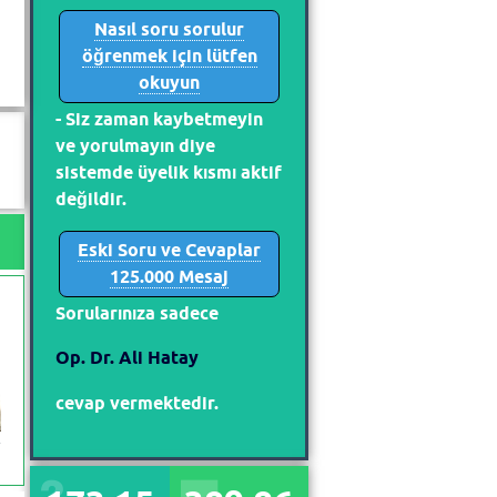
Nasıl soru sorulur
öğrenmek için lütfen
okuyun
- Siz zaman kaybetmeyin
ve yorulmayın diye
sistemde üyelik kısmı aktif
değildir.
Eski Soru ve Cevaplar
125.000 Mesaj
Sorularınıza sadece
Op. Dr. Ali Hatay
cevap vermektedir.