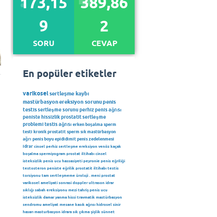
173,15
389,86
9
2
SORU
CEVAP
En popüler etiketler
varikosel
sertleşme kaybı
mastürbasyon
ereksiyon sorunu
penis
testis
sertleşme sorunu
perhiz
penis ağrısı
peniste hissizlik
prostatit
sertleşme
problemi
testis ağrısı
erken boşalma
sperm
testi
kronik prostatit
sperm
sık mastürbasyon
ağrı
penis boyu
epididimit
penis zedelenmesi
idrar
cinsel perhiz
sertleşme
ereksiyon
venöz kaçak
boşalma
spermiyogram
prostat iltihabı
cinsel
isteksizlik
penis ucu hassasiyeti
peyronie
penis eğriliği
testosteron
peniste eğrilik
prostatit iltihabı
testis
torsiyonu
tam sertleşmeme
üroloji
.
meni
prostat
varikosel ameliyati sonrasi
doppler ultrason
idrar
sıklığı
sabah ereksiyonu
mezi
tahriş
penis ucu
isteksizlik
damar
yanma hissi
travmatik mastürbasyon
sendromu
ameliyat
mesane
kasık ağrısı
hidrosel
sinir
hasarı
masturbasyon
idrara sık çıkma
şişlik
sünnet