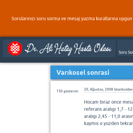
Sorularınızı soru sorma ve mesaj yazma kurallarına uygun 
Soru So
Varıkosel sonrasi
20, Ağustos, 2008
Istanbulda
150
gösterim
Hocam bıraz once mesa
referans aralıgı 1,7 - 1
aralıgı 2,45 - 11,0 ara
kaymıs o yuzden tekra