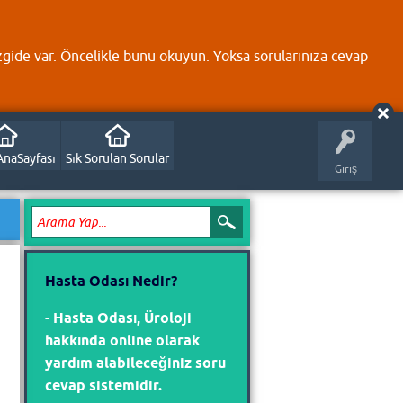
zgide var. Öncelikle bunu okuyun. Yoksa sorularınıza cevap
AnaSayfası
Sık Sorulan Sorular
Giriş
Hasta Odası Nedir?
- Hasta Odası, Üroloji
hakkında online olarak
yardım alabileceğiniz soru
cevap sistemidir.