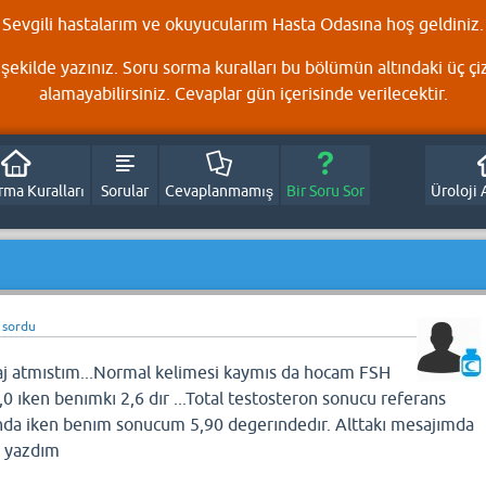
Sevgili hastalarım ve okuyucularım Hasta Odasına hoş geldiniz.
şekilde yazınız. Soru sorma kuralları bu bölümün altındaki üç çi
alamayabilirsiniz. Cevaplar gün içerisinde verilecektir.
rma Kuralları
Sorular
Cevaplanmamış
Bir Soru Sor
Üroloji 
n
sordu
j atmıstım...Normal kelimesi kaymıs da hocam FSH
2,0 ıken benımkı 2,6 dır ...Total testosteron sonucu referans
sında iken benım sonucum 5,90 degerındedır. Alttakı mesajımda
r yazdım