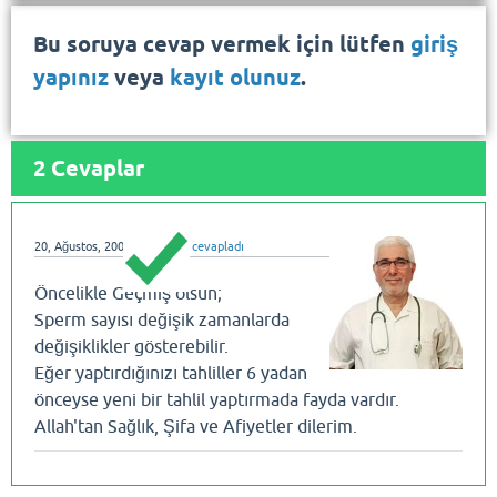
Bu soruya cevap vermek için lütfen
giriş
yapınız
veya
kayıt olunuz
.
2
Cevaplar
20, Ağustos, 2008
dralihatay
cevapladı
Öncelikle Geçmiş olsun;
Sperm sayısı değişik zamanlarda
değişiklikler gösterebilir.
Eğer yaptırdığınızı tahliller 6 yadan
önceyse yeni bir tahlil yaptırmada fayda vardır.
Allah'tan Sağlık, Şifa ve Afiyetler dilerim.