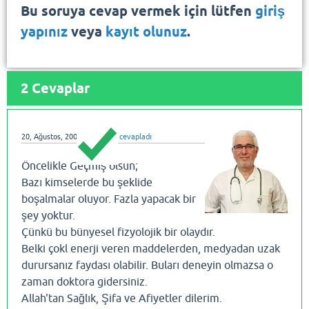
Bu soruya cevap vermek için lütfen
giriş
yapınız
veya
kayıt olunuz
.
2
Cevaplar
20, Ağustos, 2008
dralihatay
cevapladı
Öncelikle Geçmiş olsun;
Bazı kimselerde bu şeklide
boşalmalar oluyor. Fazla yapacak bir
şey yoktur.
Çünkü bu bünyesel fizyolojik bir olaydır.
Belki çokl enerji veren maddelerden, medyadan uzak
durursanız faydası olabilir. Buları deneyin olmazsa o
zaman doktora gidersiniz.
Allah'tan Sağlık, Şifa ve Afiyetler dilerim.