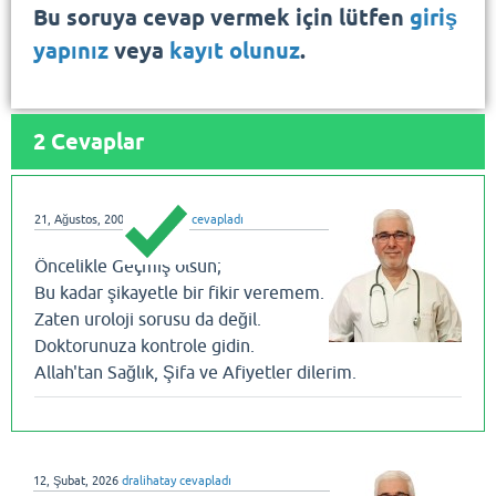
Bu soruya cevap vermek için lütfen
giriş
yapınız
veya
kayıt olunuz
.
2
Cevaplar
21, Ağustos, 2008
dralihatay
cevapladı
Öncelikle Geçmiş olsun;
Bu kadar şikayetle bir fikir veremem.
Zaten uroloji sorusu da değil.
Doktorunuza kontrole gidin.
Allah'tan Sağlık, Şifa ve Afiyetler dilerim.
12, Şubat, 2026
dralihatay
cevapladı