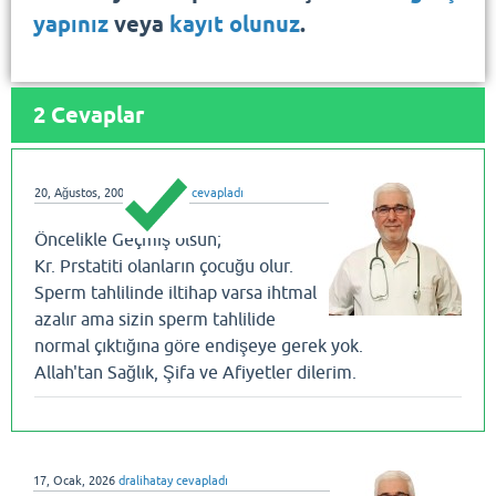
yapınız
veya
kayıt olunuz
.
2
Cevaplar
20, Ağustos, 2008
dralihatay
cevapladı
Öncelikle Geçmiş olsun;
Kr. Prstatiti olanların çocuğu olur.
Sperm tahlilinde iltihap varsa ihtmal
azalır ama sizin sperm tahlilide
normal çıktığına göre endişeye gerek yok.
Allah'tan Sağlık, Şifa ve Afiyetler dilerim.
17, Ocak, 2026
dralihatay
cevapladı