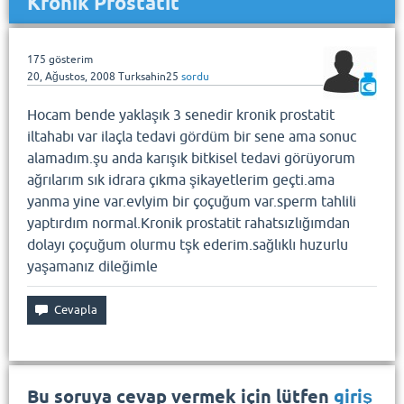
Kronik Prostatit
175
gösterim
20, Ağustos, 2008
Turksahin25
sordu
Hocam bende yaklaşık 3 senedir kronik prostatit
iltahabı var ilaçla tedavi gördüm bir sene ama sonuc
alamadım.şu anda karışık bitkisel tedavi görüyorum
ağrılarım sık idrara çıkma şikayetlerim geçti.ama
yanma yine var.evlyim bir çoçuğum var.sperm tahlili
yaptırdım normal.Kronik prostatit rahatsızlığımdan
dolayı çoçuğum olurmu tşk ederim.sağlıklı huzurlu
yaşamanız dileğimle
Bu soruya cevap vermek için lütfen
giriş