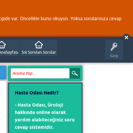
zgide var. Öncelikle bunu okuyun. Yoksa sorularınıza cevap
AnaSayfası
Sık Sorulan Sorular
Giriş
Hasta Odası Nedir?
- Hasta Odası, Üroloji
hakkında online olarak
yardım alabileceğiniz soru
cevap sistemidir.