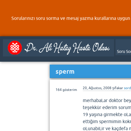
Sorularınızı soru sorma ve mesaj yazma kurallarına uygun 
Soru So
sperm
20, Ağustos, 2008
şifakar
sor
164
gösterim
merhabaLar doktor bey 
teşekkür ederim sorum
19 yaşına girmekte oL
ettiğim spermimin kok
oLunabiLir ve kaçdefa 