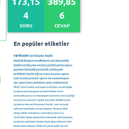
173,15
389,85
4
6
SORU
CEVAP
En popüler etiketler
varikosel
sertleşme kaybı
mastürbasyon
ereksiyon sorunu
penis
testis
sertleşme sorunu
perhiz
penis ağrısı
peniste hissizlik
prostatit
sertleşme
problemi
testis ağrısı
erken boşalma
sperm
testi
kronik prostatit
sperm
sık mastürbasyon
ağrı
penis boyu
epididimit
penis zedelenmesi
idrar
cinsel perhiz
sertleşme
ereksiyon
venöz kaçak
boşalma
spermiyogram
prostat iltihabı
cinsel
isteksizlik
penis ucu hassasiyeti
peyronie
penis eğriliği
testosteron
peniste eğrilik
prostatit iltihabı
testis
torsiyonu
tam sertleşmeme
üroloji
.
meni
prostat
varikosel ameliyati sonrasi
doppler ultrason
idrar
sıklığı
sabah ereksiyonu
mezi
tahriş
penis ucu
isteksizlik
damar
yanma hissi
travmatik mastürbasyon
sendromu
ameliyat
mesane
kasık ağrısı
hidrosel
sinir
hasarı
masturbasyon
idrara sık çıkma
şişlik
sünnet