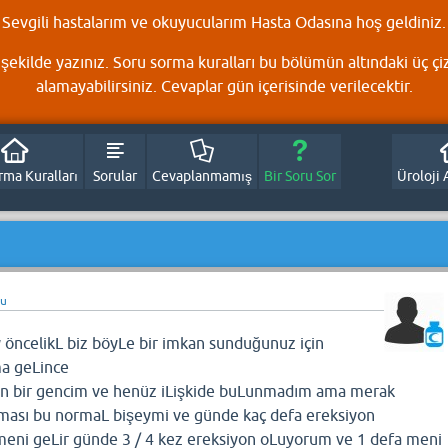
Sevgili hastalarım ve okuyucularım Hasta Odasına hoş geldiniz.
şekilde yazınız. Soru sorma kuralları bu bölümün altındaki üç çi
alamayabilirsiniz. Cevaplar gün içerisinde verilecektir.
rma Kuralları
Sorular
Cevaplanmamış
Bir Soru Sor
Üroloji 
du
öncelikL biz böyLe bir imkan sunduğunuz için
a geLince
an bir gencim ve henüz iLişkide buLunmadım ama merak
ması bu normaL bişeymi ve günde kaç defa ereksiyon
meni geLir günde 3 / 4 kez ereksiyon oLuyorum ve 1 defa meni