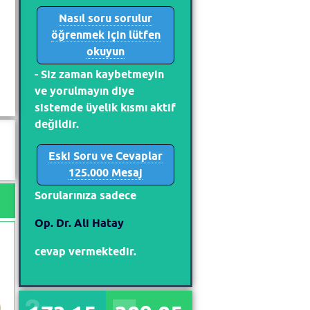
Nasıl soru sorulur
öğrenmek için lütfen
okuyun
- Siz zaman kaybetmeyin
ve yorulmayın diye
sistemde üyelik kısmı aktif
değildir.
Eski Soru ve Cevaplar
125.000 Mesaj
Sorularınıza sadece
Op. Dr. Ali Hatay
cevap vermektedir.