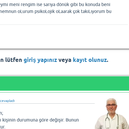
ymi meni rengim ise sarıya dönük gibi bu konuda beni
 memnun oLurum psikoLojik oLaarak çok takıLıyorum bu
in lütfen
giriş yapınız
veya
kayıt olunuz
.
cevapladı
n;
ı kişinin durumuna göre değişir. Bunun
ur.