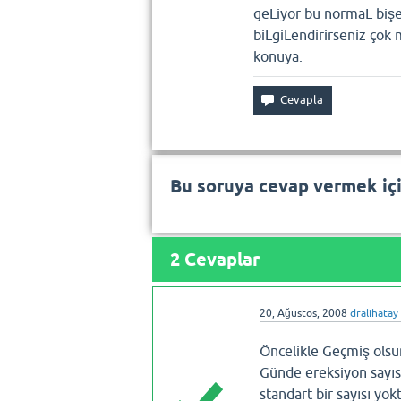
geLiyor bu normaL bişe
biLgiLendirirseniz çok
konuya.
Bu soruya cevap vermek iç
2
Cevaplar
20, Ağustos, 2008
dralihatay
Öncelikle Geçmiş olsu
Günde ereksiyon sayıs
standart bir sayısı yokt