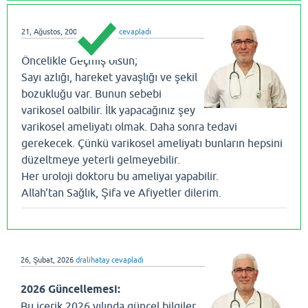
21, Ağustos, 2008
dralihatay
cevapladı
Öncelikle Geçmiş olsun;
Sayı azlığı, hareket yavaşlığı ve şekil
bozukluğu var. Bunun sebebi
varikosel oalbilir. İlk yapacağınız şey
varikosel ameliyatı olmak. Daha sonra tedavi
gerekecek. Çünkü varikosel ameliyatı bunların hepsini
düzeltmeye yeterli gelmeyebilir.
Her uroloji doktoru bu ameliyaı yapabilir.
Allah'tan Sağlık, Şifa ve Afiyetler dilerim.
26, Şubat, 2026
dralihatay
cevapladı
2026 Güncellemesi:
Bu içerik 2026 yılında güncel bilgiler