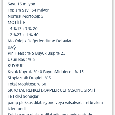
Sayı: 15 milyon
Toplam Sayı: 54 milyon
Normal Morfoloji: 5
MOTİLİTE:
+4 %13 +3 % 20
+2 %27 + 1 % 40
Morfolojik Değerlendirme Detayları
BAŞ
Pin Head : % 5 Büyük Baş: % 25
Uzun Baş : % 5
KUYRUK
Kıvrık Kuyruk: %40 BoyunMidpiece : % 15
Stoplazmik Droplet: %5
Total Motilitesi: % 60
SKROTAL RENKLİ DOPPLER ULTRASONOGRAFİ
TETKİKİ Sonuçları
pamp pleksus dilatasyonu veya valsalvada reflü akım
izlenmedi.
Solda pamp pleksus dilatedir, en geniş yerinde