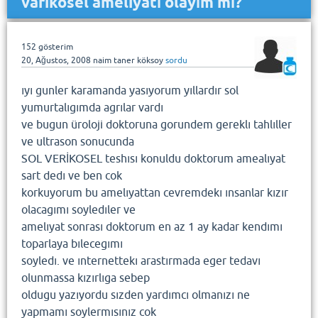
varikosel ameliyatı olayım mı?
152
gösterim
20, Ağustos, 2008
naim taner köksoy
sordu
ıyı gunler karamanda yasıyorum yıllardır sol
yumurtalıgımda agrılar vardı
ve bugun üroloji doktoruna gorundem gereklı tahlıller
ve ultrason sonucunda
SOL VERİKOSEL teshısı konuldu doktorum amealıyat
sart dedı ve ben cok
korkuyorum bu amelıyattan cevremdekı ınsanlar kızır
olacagımı soyledıler ve
amelıyat sonrası doktorum en az 1 ay kadar kendımı
toparlaya bılecegımı
soyledı. ve ınternettekı arastırmada eger tedavı
olunmassa kızırlıga sebep
oldugu yazıyordu sızden yardımcı olmanızı ne
yapmamı soylermısınız cok