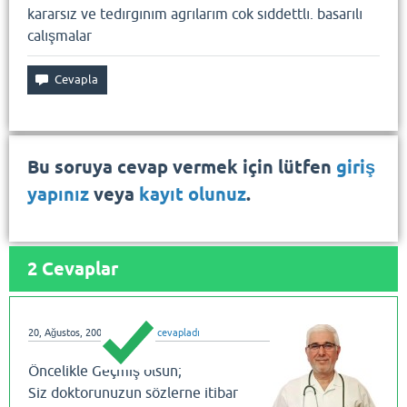
kararsız ve tedırgınım agrılarım cok sıddettlı. basarılı
calışmalar
Bu soruya cevap vermek için lütfen
giriş
yapınız
veya
kayıt olunuz
.
2
Cevaplar
20, Ağustos, 2008
dralihatay
cevapladı
Öncelikle Geçmiş olsun;
Siz doktorunuzun sözlerne itibar